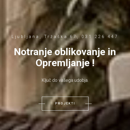
Ljubljana, Tržaška 67, 031 226 447
Notranje oblikovanje in
Opremljanje !
Ključ do vašega udobja.
PROJEKTI